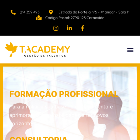
214 359 495
Estrada da Portela n°5 - 4° andar - Sala 11
Código Postal: 2790-123 Carnaxide
FORMAÇÃO PROFISSIONAL
Para ampliar a sua base de conhecimento e
aprimorar as suas habilidades e ter novos
horizontes.
CONSULTORIA