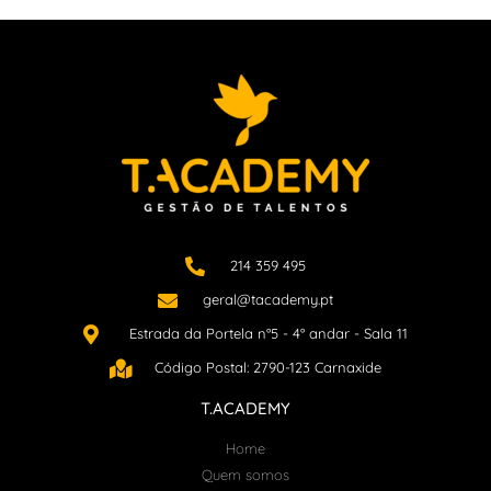
214 359 495
geral@tacademy.pt
Estrada da Portela n°5 - 4° andar - Sala 11
Código Postal: 2790-123 Carnaxide
T.ACADEMY
Home
Quem somos