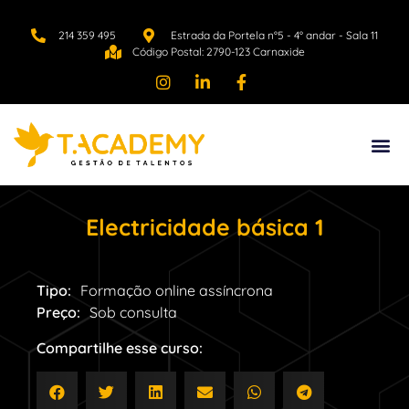
214 359 495
Estrada da Portela n°5 - 4° andar - Sala 11
Código Postal: 2790-123 Carnaxide
Electricidade básica 1
Tipo:
Formação online assíncrona
Preço:
Sob consulta
Compartilhe esse curso: