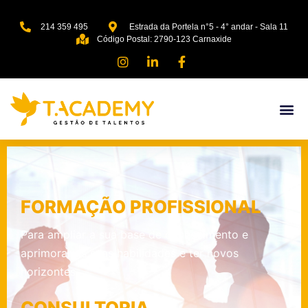
214 359 495
Estrada da Portela n°5 - 4° andar - Sala 11
Código Postal: 2790-123 Carnaxide
FORMAÇÃO PROFISSIONAL
Para ampliar a sua base de conhecimento e
aprimorar as suas habilidades e ter novos
horizontes.
CONSULTORIA