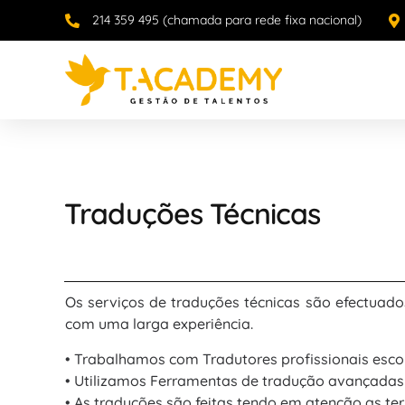
214 359 495 (chamada para rede fixa nacional)
Traduções Técnicas
Os serviços de traduções técnicas são efectuado
com uma larga experiência.
• Trabalhamos com Tradutores profissionais escol
• Utilizamos Ferramentas de tradução avançadas 
• As traduções são feitas tendo em atenção as ter