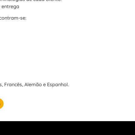
 entrega
ncontram-se:
s, Francês, Alemão e Espanhol.
s