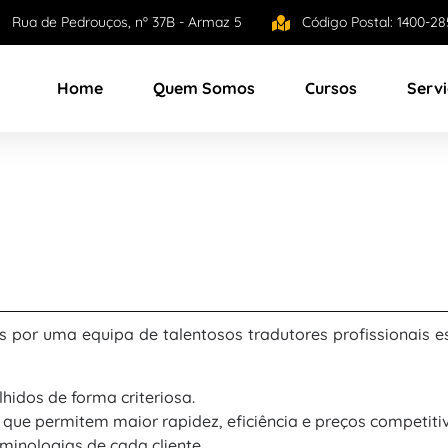
Rua de Pedrouços, nº 37B - Armaz 5
Código Postal: 1400-28
Home
Quem Somos
Cursos
Serv
s por uma equipa de talentosos tradutores profissionais e
hidos de forma criteriosa.
que permitem maior rapidez, eficiência e preços competiti
minologias de cada cliente.