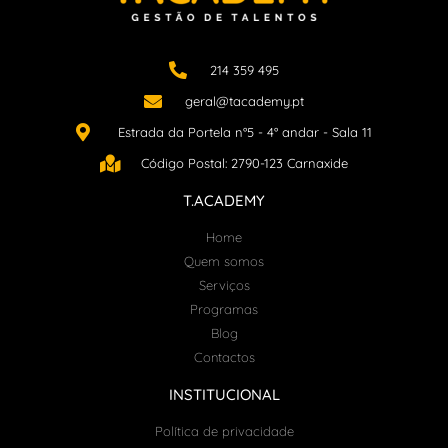
214 359 495
geral@tacademy.pt
Estrada da Portela n°5 - 4° andar - Sala 11
Código Postal: 2790-123 Carnaxide
T.ACADEMY
Home
Quem somos
Serviços
Programas
Blog
Contactos
INSTITUCIONAL
Política de privacidade