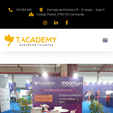
214 359 495
Estrada da Portela n°5 - 4° andar - Sala 11
Código Postal: 2790-123 Carnaxide